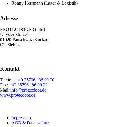
Ronny Herrmann (Lager & Logistik)
Adresse
PRO TEC DOOR GmbH
Uhyster Straße 1
01920 Panschwitz-Kuckau
OT Siebitz
Kontakt
Telefon:
+49 35796 | 86 99 00
Fax:
+49 35796 | 86 99 22
Mail:
info@protecdoor.de
www.protecdoor.de
Navigation
Impressum
überspringen
AGB & Datenschutz