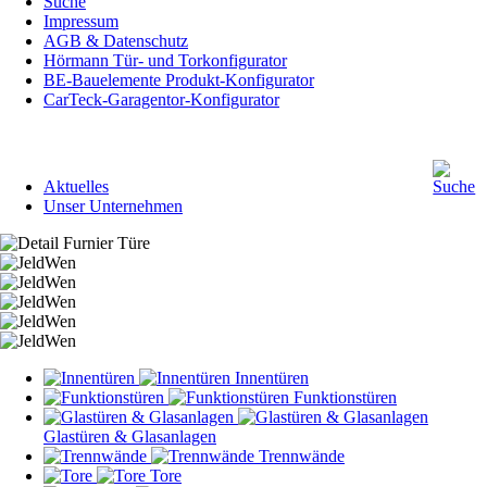
Suche
Impressum
AGB & Datenschutz
Hörmann Tür- und Torkonfigurator
BE-Bauelemente Produkt-Konfigurator
CarTeck-Garagentor-Konfigurator
Navigation
Aktuelles
überspringen
Unser Unternehmen
Navigation
Innentüren
überspringen
Funktionstüren
Glastüren & Glasanlagen
Trennwände
Tore